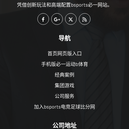
凭借创新玩法和高端配置bsports必一网站。
导航
首页网页版入口
手机版必一运动b体育
经典案例
集团游戏
公司服务
加入bsports电竞足球比分网
公司地址