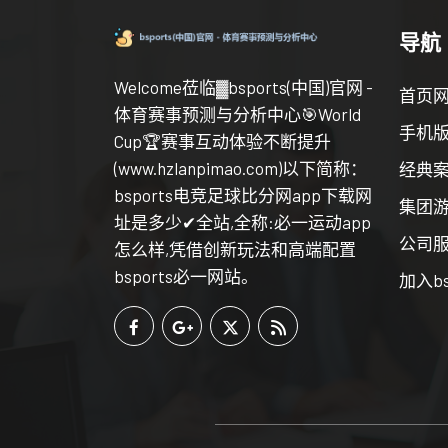
导航
Welcome莅临▓bsports(中国)官网 -
首页
体育赛事预测与分析中心🎯World
手机版
Cup🏆赛事互动体验不断提升
(www.hzlanpimao.com)以下简称：
经典
bsports电竞足球比分网app下载网
集团
址是多少✔全站,全称:必一运动app
公司
怎么样,凭借创新玩法和高端配置
bsports必一网站。
加入b