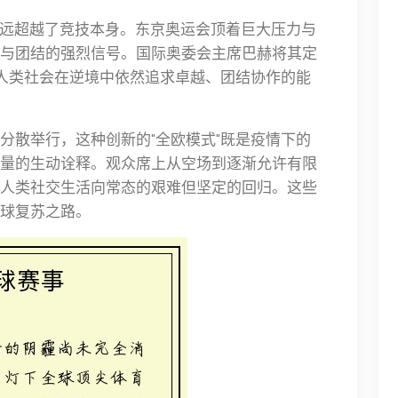
义远远超越了竞技本身。东京奥运会顶着巨大压力与
与团结的强烈信号。国际奥委会主席巴赫将其定
着人类社会在逆境中依然追求卓越、团结协作的能
分散举行，这种创新的"全欧模式"既是疫情下的
量的生动诠释。观众席上从空场到逐渐允许有限
人类社交生活向常态的艰难但坚定的回归。这些
球复苏之路。