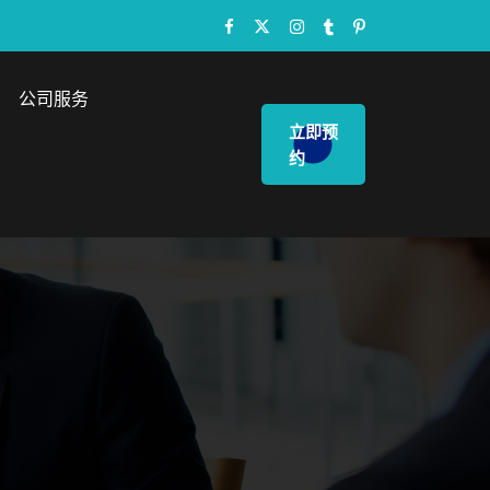
公司服务
立即预
约