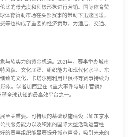
伦比的曝光度和积极形象进行营销。国际体育赞
年全球体育赞助市场在头部赛事的带动下迅速回暖。
费等也构成了重要的经济贡献，为酒店、交通、
象与软实力的黄金机遇。2021年，赛事举办城市
特风貌、文化底蕴、组织能力和现代化水平。东
细致的文化，卡塔尔则利用世俱杯等赛事持续为
国家形象。学者加西亚在《重大事件与城市营销》
重塑全球认知的最高效平台之一。
展至关重要。可持续的基础设施建设（如东京水
公共服务能力以及积累的国际大型活动运营经
好的赛事组织能显著提升城市声誉，吸引未来的