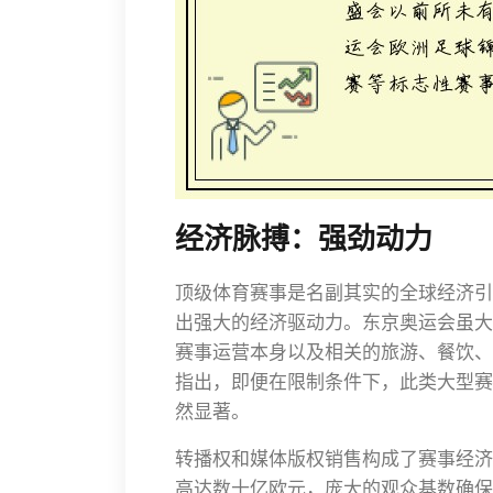
经济脉搏：强劲动力
顶级体育赛事是名副其实的全球经济引
出强大的经济驱动力。东京奥运会虽大
赛事运营本身以及相关的旅游、餐饮、
指出，即便在限制条件下，此类大型赛
然显著。
转播权和媒体版权销售构成了赛事经济
高达数十亿欧元，庞大的观众基数确保