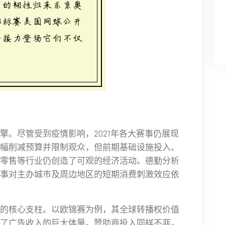
擎。尽管受到疫情影响，2021年各大赛事仍展现
幅削减预算并限制观众，但前期基础设施投入、
零售等行业仍创造了可观的经济活动。德勤分析
事对主办城市及周边地区的短期消费刺激效应依
的核心支柱。以欧锦赛为例，其全球转播权价值
了广告收入的巨大体量。赞助商投入同样不菲，