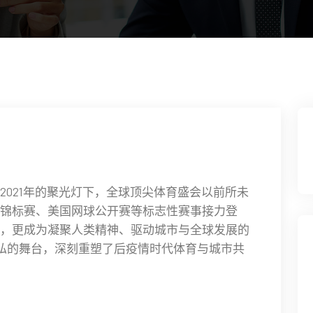
2021年的聚光灯下，全球顶尖体育盛会以前所未
锦标赛、美国网球公开赛等标志性赛事接力登
，更成为凝聚人类精神、驱动城市与全球发展的
恢弘的舞台，深刻重塑了后疫情时代体育与城市共