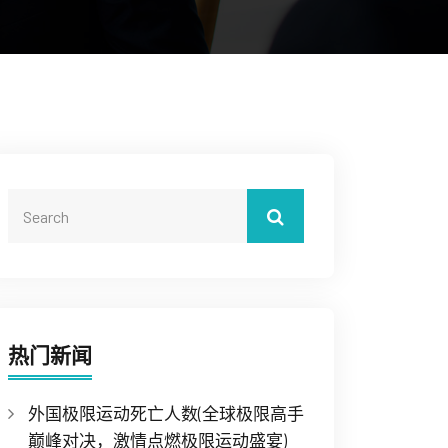
热门新闻
外国极限运动死亡人数(全球极限高手
巅峰对决，激情点燃极限运动盛宴)