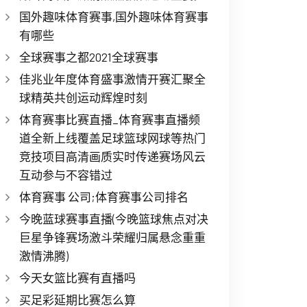
国外趣味体育赛事,国外趣味体育赛事
有哪些
全球赛事之都2021全球赛事
佳兆业年度体育盛事激情开赛汇聚全
球精英共创运动辉煌时刻
体育赛事比赛直播_体育赛事直播频
道全新上线覆盖足球篮球网球等热门
竞技项目高清画质实时传递赛场风云
互动参与不容错过
体育赛事 公司;体育赛事公司排名
今晚蓝球赛事直播(今晚篮球焦点对决
巨星争锋赛场激斗荣耀归属悬念重重
激情沸腾)
今天女篮比赛有直播吗
买足彩延期比赛怎么算