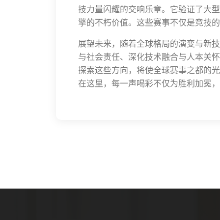
技力量闪耀的交响乐章。它验证了大型
擎的不朽价值。这些赛事不仅是竞技的
展望未来，随着全球格局的演变与新技
与社会责任、深化技术融合与人本关怀
探索这些方向，将使全球赛事之都的光
在这里，每一声喝彩不仅为胜利加冕，