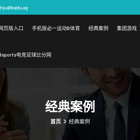
9tiyu@baidu.ag
网页版入口
手机版必一运动b体育
经典案例
集团游戏
bsports电竞足球比分网
经典案例
首页
经典案例