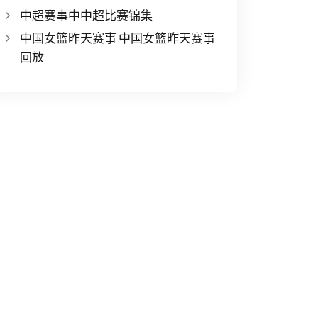
中超赛事中中超比赛锦集
中国女篮昨天赛事 中国女篮昨天赛事
回放